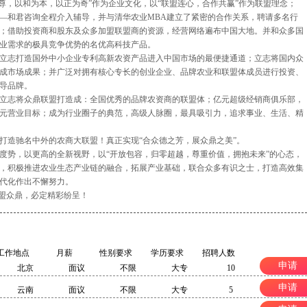
尊，以和为本，以正为奇”作为企业文化，以“联盟连心，合作共赢”作为联盟理念；
—和君咨询全程介入辅导，并与清华农业MBA建立了紧密的合作关系，聘请多名行
；借助投资商和股东及众多加盟联盟商的资源，经营网络遍布中国大地。并和众多国
业需求的极具竞争优势的名优高科技产品。
打造国外中小企业专利高新农资产品进入中国市场的最便捷通道；立志将国内众
成市场成果；并广泛对拥有核心专长的创业企业、品牌农业和联盟体成员进行投资、
导品牌。
将众鼎联盟打造成：全国优秀的品牌农资商的联盟体；亿元超级经销商俱乐部，
元营业目标；成为行业圈子的典范，高级人脉圈，最具吸引力，追求事业、生活、精
造驰名中外的农商大联盟！真正实现“合众德之芳，展众鼎之美”。
势，以更高的全新视野，以“开放包容，归零超越，尊重价值，拥抱未来”的心态，
，积极推进农业生态产业链的融合，拓展产业基础，联合众多有识之士，打造高效集
代化作出不懈努力。
盟众鼎，必定精彩纷呈！
工作地点
月薪
性别要求
学历要求
招聘人数
申请
北京
面议
不限
大专
10
申请
云南
面议
不限
大专
5