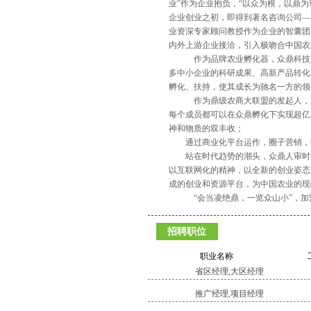
业”作为企业抱负，“以众为根，以鼎为
企业创业之初，即得到著名咨询公司—
业资深专家顾问教授作为企业的智囊团
内外上游企业接洽，引入极吻合中国农
作为品牌农业孵化器，众鼎科技立志
多中小企业的科研成果、高新产品转化
孵化、扶持，使其成长为驰名一方的领
作为鼎级农商大联盟的发起人，立志
每个成员都可以在众鼎孵化下实现超亿
神和物质的双丰收；
通过商业化平台运作，圈子营销，打
站在时代趋势的潮头，众鼎人审时度
以互联网化的精神，以全新的创业姿态
成的创业和资源平台，为中国农业的现
“会当凌绝鼎，一览众山小”，加
招聘职位
职业名称
省区经理,大区经理
推广经理,项目经理