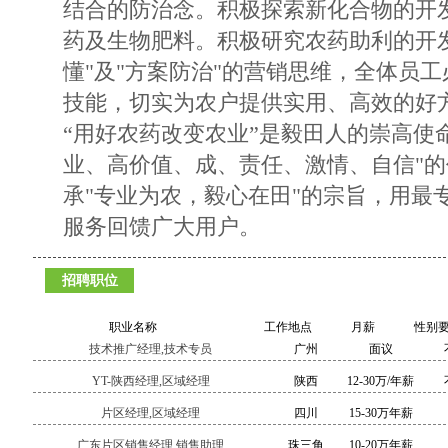
结合的防治念。积极探索新化合物的开
药及生物肥料。积极研究农药助利的开
懂"及"方案防治"的营销思维，全体员工
技能，切实为农户提供实用、高效的好
“用好农药改变农业”是毅田人的崇高使
业、高价值、成、责任、激情、自信"
承"专业为农，毅心在田"的宗旨，用最
服务回馈广大用户。
招聘职位
职业名称
工作地点
月薪
性别
技术推广经理,技术专员
广州
面议
YT-陕西经理,区域经理
陕西
12-30万/年薪
片区经理,区域经理
四川
15-30万年薪
广东片区销售经理,销售助理
珠三角
10-20万年薪