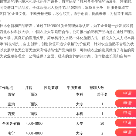
前沿的理化技术和现代化生产设备，自主研发了针对各类作物的滴灌肥、冲施肥、
同类进口产品品质。全体欧盖尼人坚持“以品牌制胜，靠质量竞争，用服务赢取市
任支持”的企业文化。不断开拓进取，尽心尽责，勇于创新，挑战未来，为创造中国高
。
创新和产品研发，通过了ISO9001质量管理体系认证，为了企业进一步发展和提
西北农林科技大学、中国农业大学紧密合作，公司推出的肥料产品均是在通过严谨的
放市场，其良好的应用效果、简单易行的水肥一体化施肥方法、低投入的人力成本得
承“科技领先，自主创新，创造价值和追求卓越”的价值观，针对农业施肥不合理的状
以发展绿色无公害无激素高端功能性产品为目标，可持续农业的发展做出了有益的贡
为农业服务理念，公司提供了全面、经济的营养解决方案，使作物生长回归自然本
工作地点
月薪
性别要求
学历要求
招聘人数
申请
西安
面议
本科
若干名
申请
宝鸡
面议
大专
1
申请
西安
面议
本科
1
申请
全国各省份
4500~8000
大专
20
申请
南宁
4500~8000
大专
2