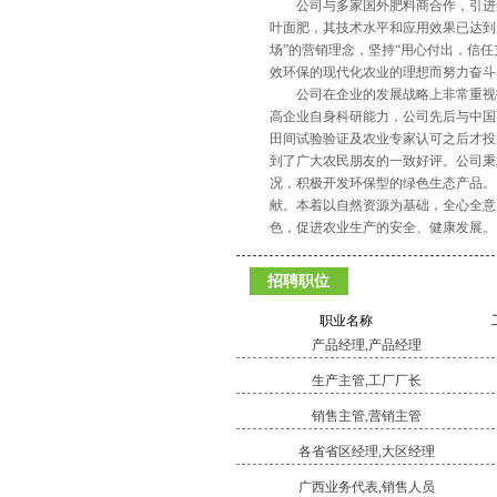
公司与多家国外肥料商合作，引进最
叶面肥，其技术水平和应用效果已达到
场”的营销理念，坚持“用心付出，信
效环保的现代化农业的理想而努力奋斗
公司在企业的发展战略上非常重视技术
高企业自身科研能力，公司先后与中国
田间试验验证及农业专家认可之后才投
到了广大农民朋友的一致好评。公司秉
况，积极开发环保型的绿色生态产品。
献。本着以自然资源为基础，全心全意
色，促进农业生产的安全、健康发展。
招聘职位
职业名称
产品经理,产品经理
生产主管,工厂厂长
销售主管,营销主管
各省省区经理,大区经理
广西业务代表,销售人员