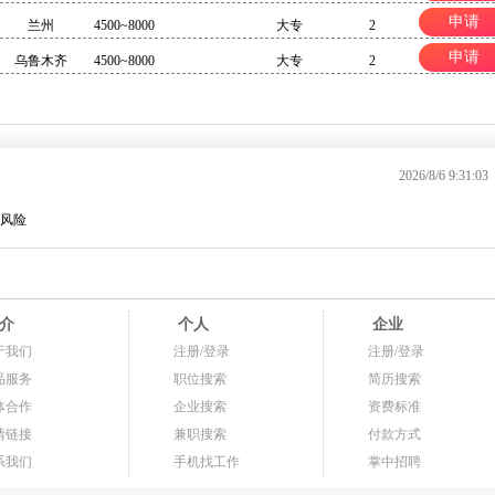
申请
兰州
4500~8000
大专
2
申请
乌鲁木齐
4500~8000
大专
2
2026/8/6 9:31:03
风险
介
个人
企业
于我们
注册/登录
注册/登录
品服务
职位搜索
简历搜索
体合作
企业搜索
资费标准
情链接
兼职搜索
付款方式
系我们
手机找工作
掌中招聘