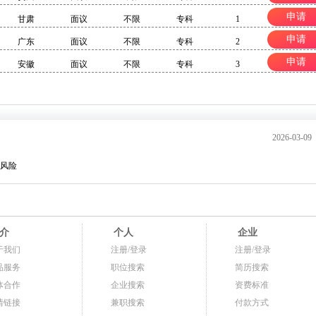
申请
甘肃
面议
不限
专科
1
申请
广东
面议
不限
专科
2
申请
安徽
面议
不限
专科
3
2026-03-09
风险
介
个人
企业
于我们
注册/登录
注册/登录
品服务
职位搜索
简历搜索
体合作
企业搜索
资费标准
情链接
兼职搜索
付款方式