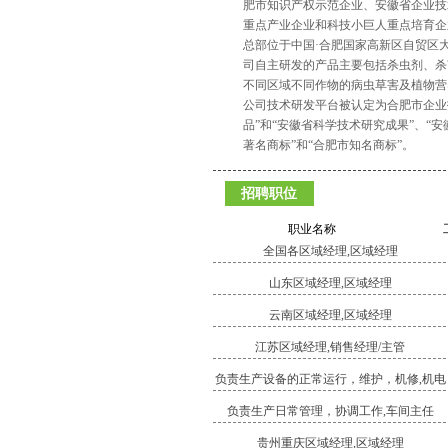
肥市知识产权示范企业、安徽省企业技
重点产业企业和科技小巨人重点培育企
总部位于中国·合肥国家高新区自贸区
司自主研发的产品主要包括杀虫剂、杀
不同区域不同作物的病虫草害及植物营
公司技术研发平台被认定为合肥市企业
品”和“安徽省科学技术研究成果”、“
著名商标”和“合肥市知名商标”。
招聘职位
职业名称
全国各区域经理,区域经理
山东区域经理,区域经理
云南区域经理,区域经理
江苏区域经理,销售经理/主管
负责生产设备的正常运行，维护，机修,机电
维修
负责生产日常管理，协调工作,车间主任
贵州重庆区域经理,区域经理