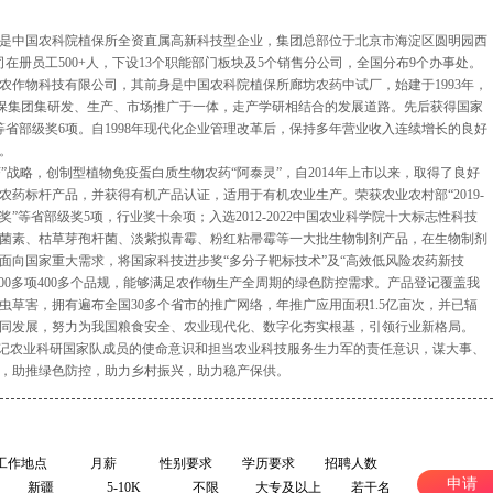
中国农科院植保所全资直属高新科技型企业，集团总部位于北京市海淀区圆明园西
在册员工500+人，下设13个职能部门板块及5个销售分公司，全国分布9个办事处。
农作物科技有限公司，其前身是中国农科院植保所廊坊农药中试厂，始建于1993年，
。中保集团集研发、生产、市场推广于一体，走产学研相结合的发展道路。先后获得国家
省部级奖6项。自1998年现代化企业管理改革后，保持多年营业收入连续增长的良好
。
”战略，创制型植物免疫蛋白质生物农药“阿泰灵”，自2014年上市以来，取得了良好
药标杆产品，并获得有机产品认证，适用于有机农业生产。荣获农业农村部“2019-
奖”等省部级奖5项，行业奖十余项；入选2012-2022中国农业科学院十大标志性科技
菌素、枯草芽孢杆菌、淡紫拟青霉、粉红粘帚霉等一大批生物制剂产品，在生物制剂
面向国家重大需求，将国家科技进步奖“多分子靶标技术”及“高效低风险农药新技
00多项400多个品规，能够满足农作物生产全周期的绿色防控需求。产品登记覆盖我
草害，拥有遍布全国30多个省市的推广网络，年推广应用面积1.5亿亩次，并已辐
同发展，努力为我国粮食安全、农业现代化、数字化夯实根基，引领行业新格局。
牢记农业科研国家队成员的使命意识和担当农业科技服务生力军的责任意识，谋大事、
，助推绿色防控，助力乡村振兴，助力稳产保供。
工作地点
月薪
性别要求
学历要求
招聘人数
申请
新疆
5-10K
不限
大专及以上
若干名