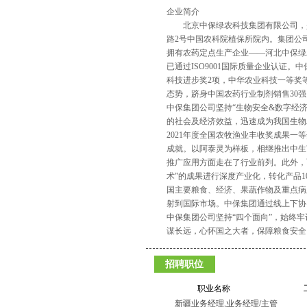
企业简介
北京中保绿农科技集团有限公司，是
路2号中国农科院植保所院内。集团公司
拥有农药定点生产企业——河北中保绿
已通过ISO9001国际质量企业认证
科技进步奖2项，中华农业科技一等奖等
态势，跻身中国农药行业制剂销售30强
中保集团公司坚持“生物安全&数字经济
的社会及经济效益，迅速成为我国生物农
2021年度全国农牧渔业丰收奖成果一等
成就。以阿泰灵为样板，相继推出中生
推广应用方面走在了行业前列。此外，
术”的成果进行深度产业化，转化产品1
国主要粮食、经济、果蔬作物及重点病虫
射到国际市场。中保集团通过线上下协
中保集团公司坚持“四个面向”，始终
谋长远，心怀国之大者，保障粮食安全
招聘职位
职业名称
新疆业务经理,业务经理/主管