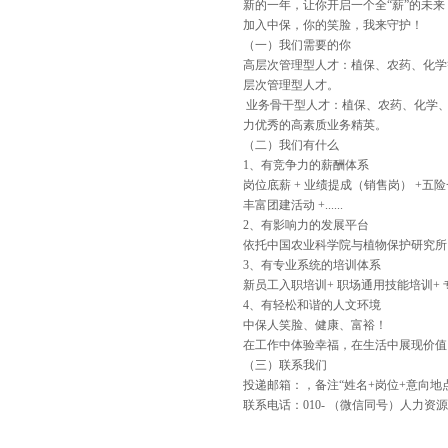
新的一年，让你开启一个全“薪”的未来
加入中保，你的笑脸，我来守护！
（一）我们需要的你
高层次管理型人才：植保、农药、化学
层次管理型人才。
业务骨干型人才：植保、农药、化学、
力优秀的高素质业务精英。
（二）我们有什么
1、有竞争力的薪酬体系
岗位底薪 + 业绩提成（销售岗） +五险
丰富团建活动 +......
2、有影响力的发展平台
依托中国农业科学院与植物保护研究所
3、有专业系统的培训体系
新员工入职培训+ 职场通用技能培训+ 专业
4、有轻松和谐的人文环境
中保人笑脸、健康、富裕！
在工作中体验幸福，在生活中展现价值
（三）联系我们
投递邮箱：，备注“姓名+岗位+意向地
联系电话：010- （微信同号）人力资