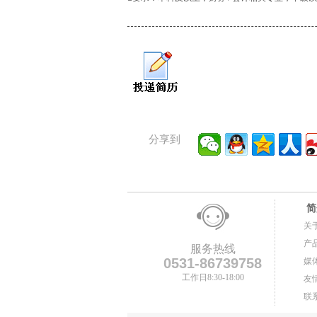
分享到
简
关
产
服务热线
0531-86739758
媒
工作日8:30-18:00
友
联