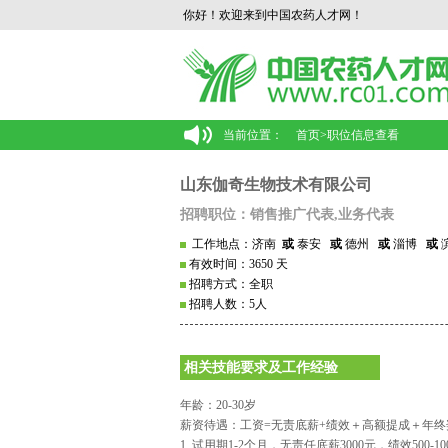
你好！欢迎来到中国农药人才网！
当前位置：
首页
>
职位信息查看
山东伽奇生物技术有限公司
招聘职位：销售推广代表,业务代表
工作地点：济南
或
泰安
或
德州
或
淄博
或
有效时间：3650 天
招聘方式：全职
招聘人数：5人
相关技能要求及工作经验
年龄：20-30岁
薪资待遇：工资=无责底薪+绩效＋高额提成＋年终
1. 试用期1-2个月，无责任底薪3000元，绩效500-1