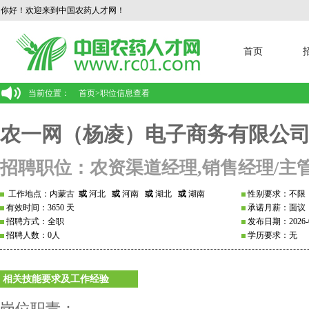
你好！欢迎来到中国农药人才网！
首页
当前位置：
首页
>
职位信息查看
农一网（杨凌）电子商务有限公
招聘职位：农资渠道经理,销售经理/主
工作地点：内蒙古
或
河北
或
河南
或
湖北
或
湖南
性别要求：不限
有效时间：3650 天
承诺月薪：面议
招聘方式：全职
发布日期：2026-0
招聘人数：0人
学历要求：无
相关技能要求及工作经验
岗位职责：