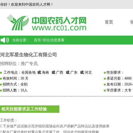
你好！欢迎来到中国农药人才网！
首页
当前位置：
首页
>
职位信息查看
河北军星生物化工有限公司
招聘职位：推广专员,
工作地点：全国各地
或
海南
或
广西
或
广东
或
河北
性别要求：
有效时间：30 天
承诺月薪：4000
招聘方式：全职
发布日期：2026-0
招聘人数：10人
学历要求：大专
相关技能要求及工作经验
工作职责：
1.下乡做产品试验示范并组织现场会向农户讲解产品特点以及使用效果
2.配合厂家代表针对重点客户开展工作，回访农户拍摄宣传视频