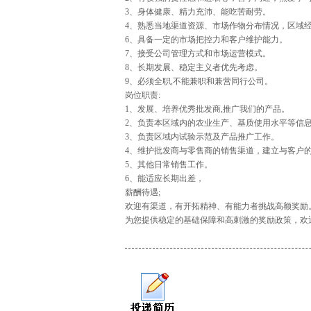
3、身体健康、精力充沛、能吃苦耐劳。
4、熟悉当地渠道资源、市场作物分布情况，区域
6、具备一定的市场把控力和客户维护能力。
7、接受公司管理方式和市场运营模式。
8、长期发展、稳定主义者优先考虑。
9、必须全职,不能兼职和兼营同行公司。
岗位职责:
1、发展、培养优秀批发商,推广我们的产品。
2、负责本区域内的农业生产、基质使用水平等信
3、负责区域内试验示范及产品推广工作。
4、维护批发商与零售商的销售渠道，建立与客户
5、其他日常销售工作。
6、能适应长期出差，
薪酬待遇;
欢迎有渠道，有开拓精神、有能力者挑战高额奖励
为您提供稳定的基础保障和高刺激的奖励政策，欢