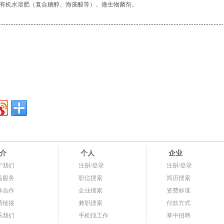
、有机水溶肥（复合糖醇、海藻酸等）、微生物菌剂。
介
个人
企业
于我们
注册/登录
注册/登录
品服务
职位搜索
简历搜索
体合作
企业搜索
资费标准
情链接
兼职搜索
付款方式
系我们
手机找工作
掌中招聘