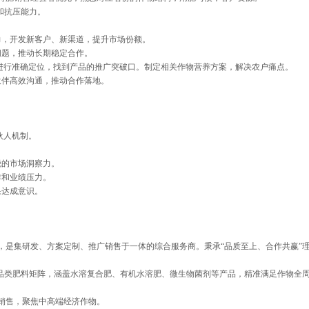
态和抗压能力。
力，开发新客户、新渠道，提升市场份额。
问题，推动长期稳定合作。
品进行准确定位，找到产品的推广突破口。制定相关作物营养方案，解决农户痛点。
伙伴高效沟通，推动合作落地。
伙人机制。
锐的市场洞察力。
作和业绩压力。
果达成意识。
，是集研发、方案定制、推广销售于一体的综合服务商。秉承“品质至上、合作共赢”
全品类肥料矩阵，涵盖水溶复合肥、有机水溶肥、微生物菌剂等产品，精准满足作物全
销售，聚焦中高端经济作物。