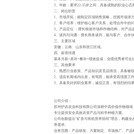
3、年龄：要求22-35岁之间，具备成熟的职业心
二、岗位职责
1、市场开拓：能制定区域销售策略，挖掘市场潜
2、客户培养：维护核心客户关系，处理合作中的
3、产品定位 ：擅长根据市场和作物结构，对产
4、谈判与沟通：擅长商务谈判，能与客户、合作
三、主要区域
安徽，云南、山东和浙江区域。
四、薪资待遇
基本月薪+差补+餐补+绩效提成；业绩优秀者可合
三、其他要求
1、熟悉行业政策、产品知识及竞品情况，具备敏
2、适应长期省内出差，有驾照，能承受高强度工
3、具备良好的职业素养，诚信正直，有强烈的结
公司介绍：
苏州护农农业科技有限公司深耕中高价值作物领域
专注提供安全高效农资产品与科学种植方案。
公司创新提出“矿质与有机营养协同”理念，构建
养需求。
业务范围：产品研发、方案制定、市场推广、产品