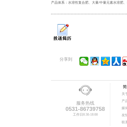
产品体系：水溶性复合肥、大量/中量元素水溶肥
分享到
简
关
产
服务热线
0531-86739758
媒
工作日8:30-18:00
友
联