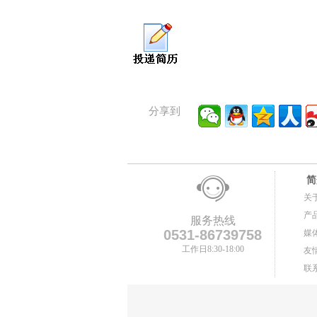
分享到
简
关
产
服务热线
0531-86739758
媒
工作日8:30-18:00
友
联