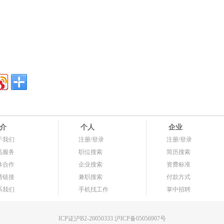
介
个人
企业
于我们
注册/登录
注册/登录
品服务
职位搜索
简历搜索
体合作
企业搜索
资费标准
情链接
兼职搜索
付款方式
系我们
手机找工作
掌中招聘
ICP证沪B2-20050333 沪ICP备05056907号