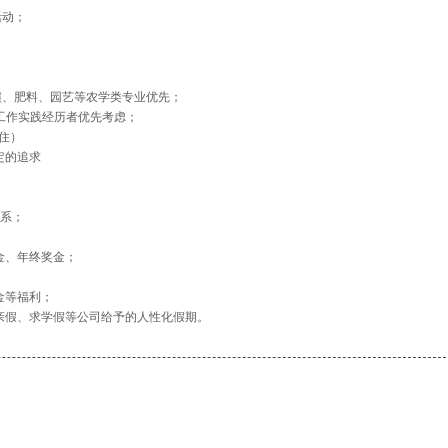
活动；
。
壤、肥料、园艺等农学类专业优先；
司工作实践经历者优先考虑；
吃住）
定的追求
体系；
金、年终奖金；
金等福利；
亲假、求学假等公司给予的人性化假期。