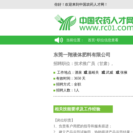
你好！欢迎来到中国农药人才网！
当前位置：
首页
>
职位信息查看
东莞一翔液体肥料有限公司
招聘职位：技术推广员（甘肃）,
工作地点：酒泉
或
嘉峪关
或
武威
或
张掖
有效时间：3650 天
招聘方式：全职
招聘人数：1人
相关技能要求及工作经验
【岗位职责】
1、负责客户用肥的指导和服务跟进；
2、建立产品示范试验田，协助跟进产品示范结果