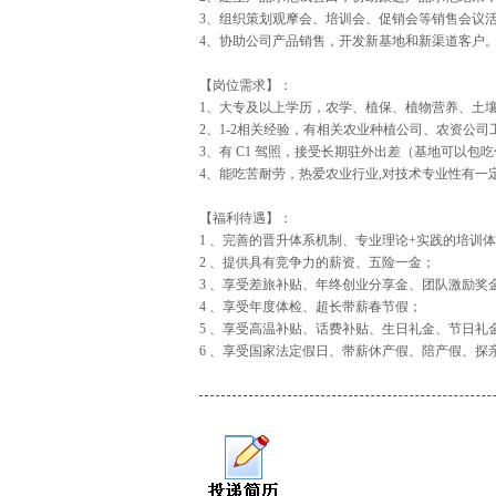
3、组织策划观摩会、培训会、促销会等销售会议
4、协助公司产品销售，开发新基地和新渠道客户
【岗位需求】：
1、大专及以上学历，农学、植保、植物营养、土
2、1-2相关经验，有相关农业种植公司、农资公
3、有 C1 驾照，接受长期驻外出差（基地可以包
4、能吃苦耐劳，热爱农业行业,对技术专业性有一
【福利待遇】：
1 、完善的晋升体系机制、专业理论+实践的培训
2 、提供具有竞争力的薪资、五险一金；
3 、享受差旅补贴、年终创业分享金、团队激励奖
4 、享受年度体检、超长带薪春节假；
5 、享受高温补贴、话费补贴、生日礼金、节日礼
6 、享受国家法定假日、带薪休产假、陪产假、探