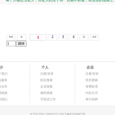
每个人都想当老大，但老大的位子却一点都不好做，在创业的道路上..
<<
<
2
3
4
>
>>
1
介
个人
企业
于我们
注册/登录
注册/登录
品服务
职位搜索
简历搜索
体合作
企业搜索
资费标准
情链接
兼职搜索
付款方式
系我们
手机找工作
掌中招聘
ICP证沪B2-20050333 沪ICP备05056907号