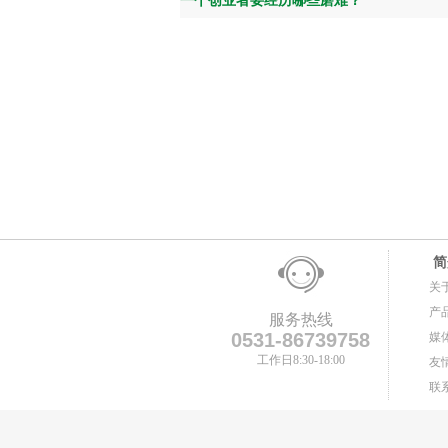
一个创业者要经历哪些磨难？
简
关
产
服务热线
0531-86739758
媒
工作日8:30-18:00
友
联