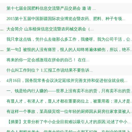
第十七届全国肥料信息交流暨产品交易会 邀 请 ...
2015第十五届中国新疆国际农业博览会暨农药、肥料、种子专项...
一届山东植保会信息交流既农药械交易会
大会简介 山东植保信息交流暨农药械交易会（...
我只拿这点钱，凭什么去做那么多工作，我傻呀。我为公司干活，公..
不是赢在起点，而是赢在转折点。十九句真言~！
第一句】被恨的人没有痛苦，恨人的人却终将遍体鳞伤，所以，绝不..
将来的你一定会感激现在拼命的自己！ 在任...
什么叫工作到位？ 1.汇报工作说结果不要告诉...
担保贷款
4月16日，国务院常务会议决定延续并完善支持和促进创业就业税...
一、钱是给内行人赚的——世界上没有卖不出的货，只有卖不出的货..
有显人才，有潜人才，显人才都在重要岗位上，被重用着；潜人才是..
有这样一个事故，某高级宾馆一位年轻的厨师因从厨房往家拿菜被人..
【摘要】文章分析了中小企业目前难以吸引人才的原因,论述了中小...