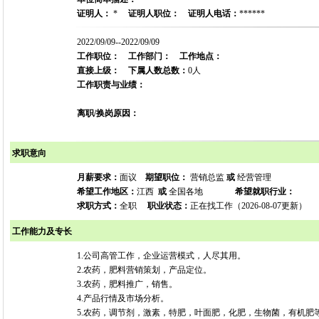
证明人：
*
证明人职位：
证明人电话：
******
2022/09/09--2022/09/09
工作职位：
工作部门：
工作地点：
直接上级：
下属人数总数：
0人
工作职责与业绩：
离职/换岗原因：
求职意向
月薪要求：
面议
期望职位：
营销总监
或
经营管理
希望工作地区：
江西
或
全国各地
希望就职行业：
求职方式：
全职
职业状态：
正在找工作（2026-08-07更新）
工作能力及专长
1.公司高管工作，企业运营模式，人尽其用。
2.农药，肥料营销策划，产品定位。
3.农药，肥料推广，销售。
4.产品行情及市场分析。
5.农药，调节剂，激素，特肥，叶面肥，化肥，生物菌，有机肥