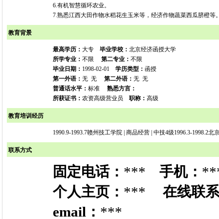
6.有机智慧循环农业。
7.熟悉江西大田作物水稻花生玉米等，经济作物蔬菜西瓜脐橙等
教育背景
最高学历：
大专
毕业学校：
北京经济函授大学
所学专业：
不限
第二专业：
不限
毕业日期：
1998-02-01
学历类型：
函授
第一外语：
无 无
第二外语：
无 无
普通话水平：
标准
熟悉方言：
所获证书：
农资高级营业员
职称：
高级
教育培训经历
1990.9-1993.7赣州技工学院 | 商品经营 | 中技4级1996.3-199
联系方式
固定电话：
***
手机：
**
个人主页：
***
在线联
email：
***