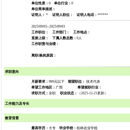
单位性质：
0
单位行业：
0
单位简单描述：
证明人：
*
证明人职位：
证明人电话：
******
2025/09/03--2025/09/03
工作职位：
工作部门：
工作地点：
直接上级：
下属人数总数：
0人
工作职责与业绩：
离职/换岗原因：
求职意向
月薪要求：
999元以下
期望职位：
技术代表
希望工作地区：
广西
希望就职行业：
求职方式：
全职
职业状态：
（2025-12-21更新）
工作能力及专长
教育背景
最高学历：
大专
毕业学校：
桂林农业学校