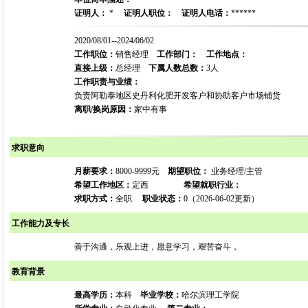
证明人：
*
证明人职位：
证明人电话：
******
2020/08/01--2024/06/02
工作职位：
销售经理
工作部门：
工作地点：
直接上级：
总经理
下属人数总数：
3人
工作职责与业绩：
负责阿勒泰地区史丹利化肥开发客户和协助客户市场铺货
离职/换岗原因：
家中有事
求职意向
月薪要求：
8000-9999元
期望职位：
业务经理/主管
希望工作地区：
定西
希望就职行业：
求职方式：
全职
职业状态：
0（2026-06-02更新）
工作能力及专长
善于沟通，乐观上进，愿意学习，艰苦奋斗，
教育背景
最高学历：
本科
毕业学校：
哈尔滨理工学院