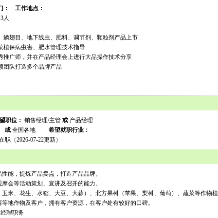
门：
工作地点：
：
3人
、鳞翅目、地下线虫、肥料、调节剂、颗粒剂产品上市
菜植保病虫害、肥水管理技术指导
优秀推广师，并在产品经理会上进行大品操作技术分享
领团队打造多个品牌产品
望职位：
销售经理/主管
或
产品经理
苏
或
全国各地
希望就职行业：
在职（2026-07-22更新）
产品性能，提炼产品卖点，打造产品品牌。
、观摩会等活动策划、宣讲及召开的能力。
麦、玉米、花生、水稻、大豆、大蒜）、北方果树（苹果、梨树、葡萄）、蔬菜等作物
陕西等地作物及客户，拥有客户资源，在客户处有较好的口碑。
务经理职务