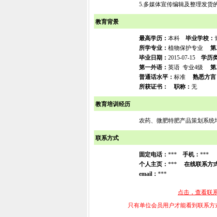
5.多媒体宣传编辑及整理发货
教育背景
最高学历：
本科
毕业学校：
所学专业：
植物保护专业
第
毕业日期：
2015-07-15
学历
第一外语：
英语 专业4级
第
普通话水平：
标准
熟悉方言
所获证书：
职称：
无
教育培训经历
农药、微肥特肥产品策划系统
联系方式
固定电话：
***
手机：
***
个人主页：
***
在线联系方
email：
***
点击，查看联
只有单位会员用户才能看到联系方