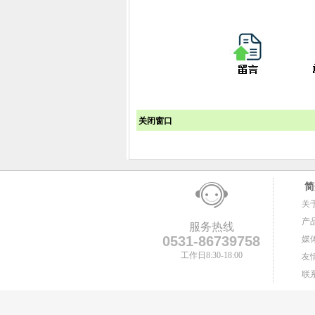
关闭窗口
简
关
产
服务热线
0531-86739758
媒
工作日8:30-18:00
友
联