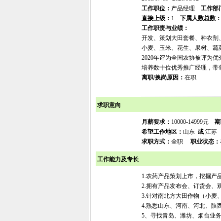
工作职位：
产品经理
工作部
直接上级：
1
下属人数总数
工作职责与业绩：
开发、策划大田套餐、种衣剂
小麦、玉米、花生、果树、蔬
2020年评为全国农协被评为
培养数十位优秀推广经理，带
离职/换岗原因：
在职
求职意向
月薪要求：
10000-14999元
期
希望工作地区：
山东
或
江
求职方式：
全职
职业状态：
工作能力及专长
1.农药产品策划上市，挖掘
2.拥有产品发布会、订货会
3.针对南北方大田作物（小
4.熟悉山东、河南、河北、
5、寻找青岛、潍坊、烟台业