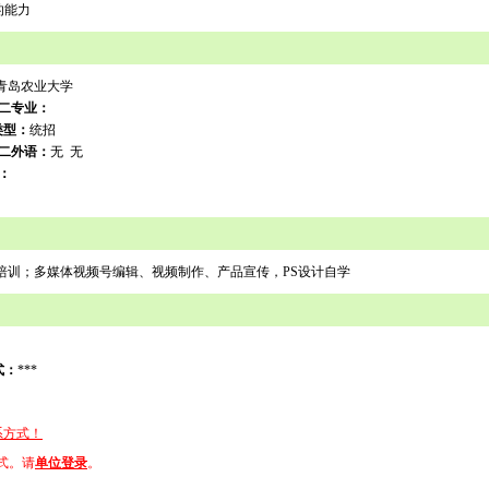
的能力
青岛农业大学
二专业：
类型：
统招
二外语：
无 无
：
培训；多媒体视频号编辑、视频制作、产品宣传，PS设计自学
式：
***
系方式！
式。请
单位登录
。