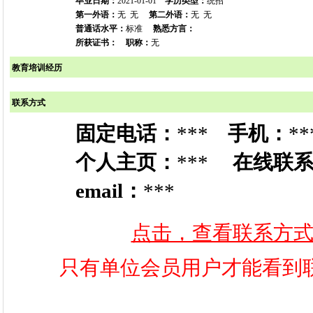
毕业日期：
2021-01-01
学历类型：
统招
第一外语：
无 无
第二外语：
无 无
普通话水平：
标准
熟悉方言：
所获证书：
职称：
无
教育培训经历
联系方式
固定电话：
***
手机：
**
个人主页：
***
在线联
email：
***
点击，查看联系方
只有单位会员用户才能看到