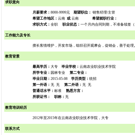
求职意向
月薪要求：
8000-9999元
期望职位：
销售经理/主管
希望工作地区：
云南
或
云南
希望就职行业：
求职方式：
全职
职业状态：
一个月内合同到期，不准备续签（202
工作能力及专长
擅长客情维护，开发市场，组织召开观摩会，促销会，善于处理
教育背景
最高学历：
大专
毕业学校：
云南农业职业技术学院
所学专业：
园林专业
第二专业：
毕业日期：
2015-05-08
学历类型：
统招
第一外语：
无 无
第二外语：
无 无
普通话水平：
标准
熟悉方言：
所获证书：
职称：
无
教育培训经历
2012年至2015年在云南农业职业技术学院，大专
联系方式